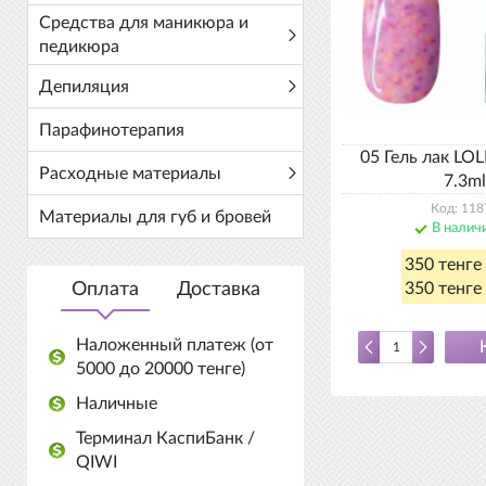
Средства для маникюра и
педикюра
Депиляция
Парафинотерапия
05 Гель лак LO
Расходные материалы
7.3ml
Код: 118
Материалы для губ и бровей
В налич
350 тенге
Оплата
Доставка
350 тенге 
Наложенный платеж (от
5000 до 20000 тенге)
Наличные
Терминал КаспиБанк /
QIWI