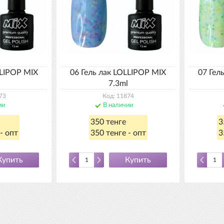
LLIPOP MIX
06 Гель лак LOLLIPOP MIX
07 Гел
7.3ml
73
Код: 11874
ии
В наличии
350 тенге
3
- опт
350 тенге - опт
3
Купить
Купить