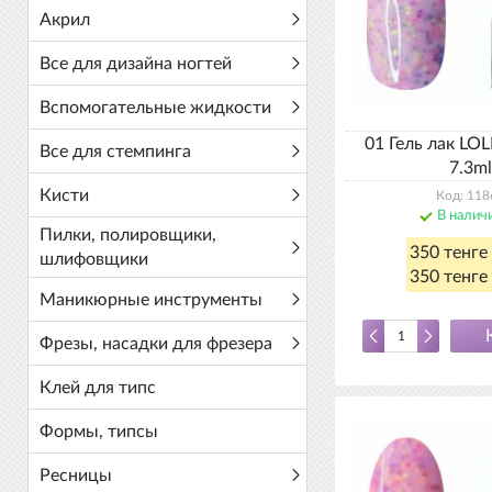
Акрил
Все для дизайна ногтей
Вспомогательные жидкости
01 Гель лак LO
Все для стемпинга
7.3ml
Кисти
Код: 118
В налич
Пилки, полировщики,
350 тенге
шлифовщики
350 тенге 
Маникюрные инструменты
Фрезы, насадки для фрезера
Клей для типс
Формы, типсы
Ресницы