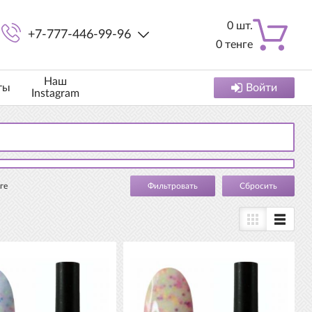
0
шт.
+7-777-446-99-96
0
тенге
Наш
ты
Войти
Instagram
ге
Cбросить