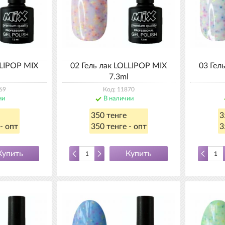
LLIPOP MIX
02 Гель лак LOLLIPOP MIX
03 Гел
7.3ml
69
Код: 11870
ии
В наличии
350 тенге
3
- опт
350 тенге - опт
3
Купить
Купить