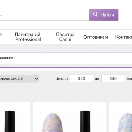
Найти
а
Палитра Joli
Палитра
Оптовикам
Контак
Professional
Canni
ложения
Цена от
до
тен