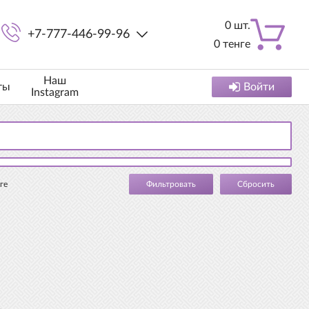
0
шт.
+7-777-446-99-96
0
тенге
Наш
ты
Войти
Instagram
ге
Cбросить