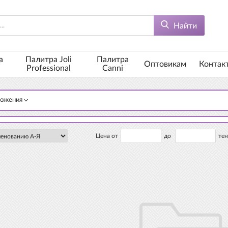
Найти
а
Палитра Joli
Палитра
Оптовикам
Контак
Professional
Canni
ложения
Цена от
до
тен