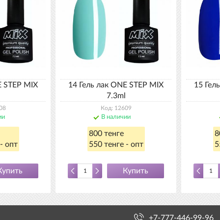
E STEP MIX
14 Гель лак ONE STEP MIX
15 Гел
7.3ml
08
Код: 12609
ии
В наличии
800 тенге
8
- опт
550 тенге - опт
5
Купить
Купить
+7-777-446-99-96