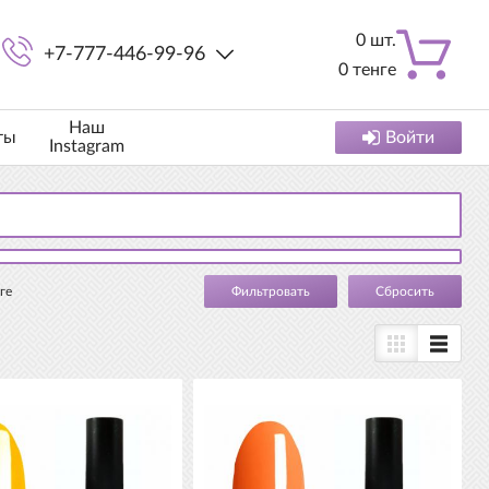
0
шт.
+7-777-446-99-96
0
тенге
Наш
ты
Войти
Instagram
ге
Cбросить