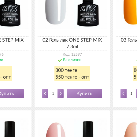
E STEP MIX
02 Гель лак ONE STEP MIX
03 Гел
7.3ml
96
Код: 12597
ии
В наличии
800 тенге
8
- опт
550 тенге - опт
5
Купить
Купить