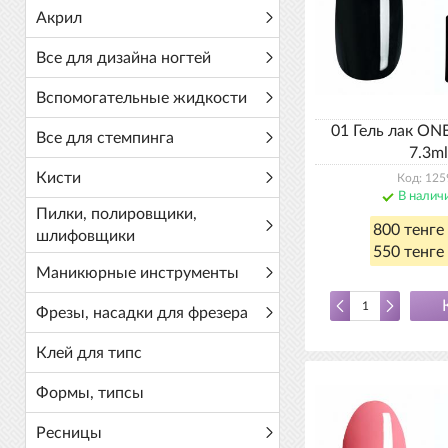
Акрил
Все для дизайна ногтей
Вспомогательные жидкости
01 Гель лак ON
Все для стемпинга
7.3ml
Кисти
Код: 125
В налич
Пилки, полировщики,
800 тенге
шлифовщики
550 тенге 
Маникюрные инструменты
Фрезы, насадки для фрезера
Клей для типс
Формы, типсы
Ресницы