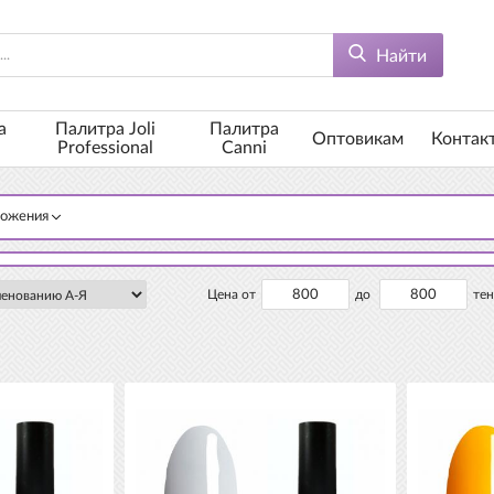
Найти
а
Палитра Joli
Палитра
Оптовикам
Контак
Professional
Canni
ложения
Цена от
до
тен