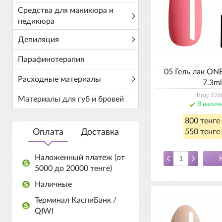
Средства для маникюра и
педикюра
Депиляция
Парафинотерапия
05 Гель лак ON
Расходные материалы
7.3ml
Код: 126
Материалы для губ и бровей
В налич
800 тенге
Оплата
Доставка
550 тенге 
Наложенный платеж (от
5000 до 20000 тенге)
Наличные
Терминал КаспиБанк /
QIWI