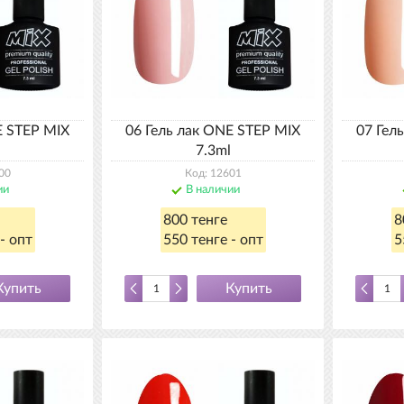
E STEP MIX
06 Гель лак ONE STEP MIX
07 Гел
7.3ml
00
Код: 12601
ии
В наличии
800 тенге
8
- опт
550 тенге - опт
5
Купить
Купить