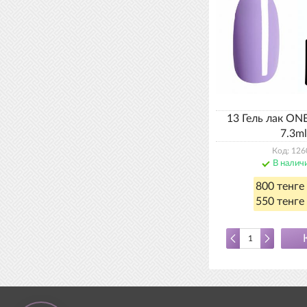
13 Гель лак ON
7.3ml
Код: 126
В налич
800 тенге
550 тенге 