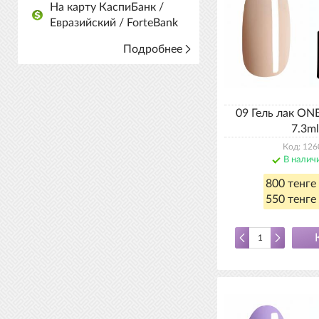
На карту КаспиБанк /
Евразийский / ForteBank
Подробнее
09 Гель лак ON
7.3ml
Код: 126
В налич
800 тенге
550 тенге 