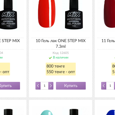
E STEP MIX
10 Гель лак ONE STEP MIX
11 Гел
7.3ml
04
Код: 12605
ии
В наличии
800 тенге
8
- опт
550 тенге - опт
5
Купить
Купить