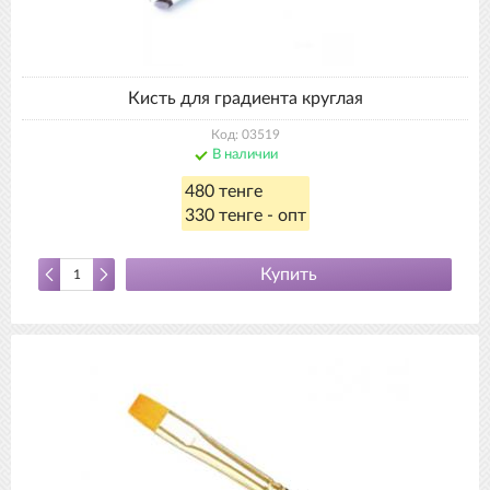
Кисть для градиента круглая
Код: 03519
В наличии
480 тенге
330 тенге - опт
Купить