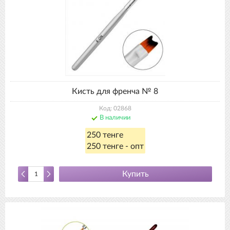
Кисть для френча № 8
Код: 02868
В наличии
250 тенге
250 тенге - опт
Купить