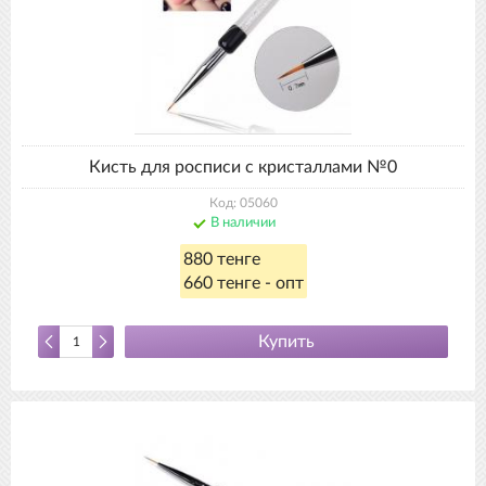
Кисть для росписи с кристаллами №0
Код: 05060
В наличии
880 тенге
660 тенге - опт
Купить