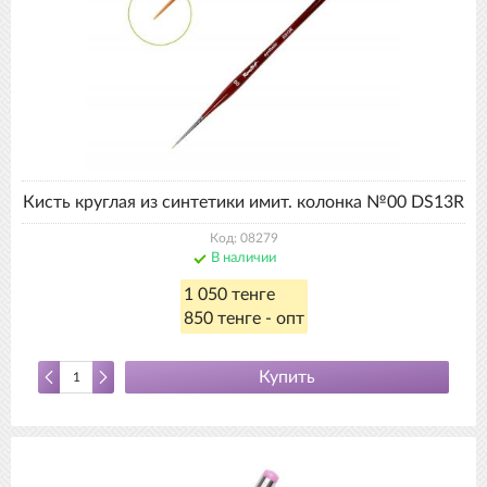
Кисть круглая из синтетики имит. колонка №00 DS13R
Код: 08279
В наличии
1 050 тенге
850 тенге - опт
Купить