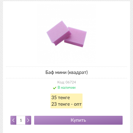
Баф мини (квадрат)
Код: 06724
В наличии
35 тенге
23 тенге - опт
Купить