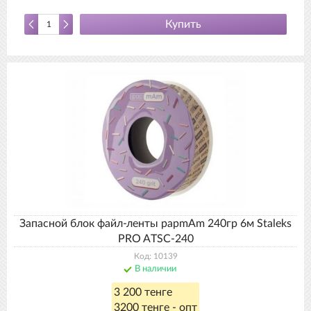
Купить
Запасной блок файл-ленты papmAm 240гр 6м Staleks
PRO ATSC-240
Код: 10139
В наличии
3 200 тенге
3200 тенге - опт