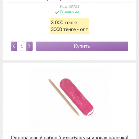
Код: 09751
В наличии
3 000 тенге
3000 тенге - опт
Купить
Одноразовый набор (пилка+апельсиновая палочка)