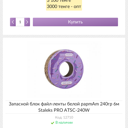
3 100 тенге
3000 тенге - опт
Купить
Запасной блок файл-ленты белой papmAm 240гр 6м
Staleks PRO ATSC-240W
Код: 12710
В наличии