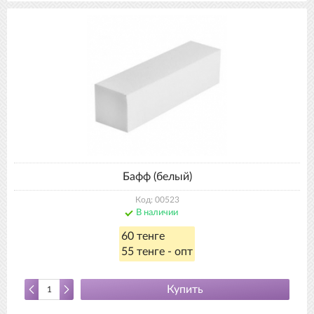
Бафф (белый)
Код: 00523
В наличии
60 тенге
55 тенге - опт
Купить