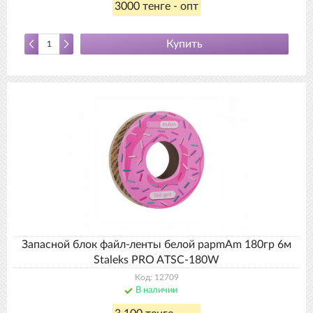
3000 тенге - опт
Купить
Запасной блок файл-ленты белой papmAm 180гр 6м
Staleks PRO ATSC-180W
Код: 12709
В наличии