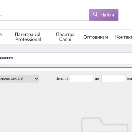
Найти
а
Палитра Joli
Палитра
Оптовикам
Контак
Professional
Canni
ложения
Цена от
до
тен