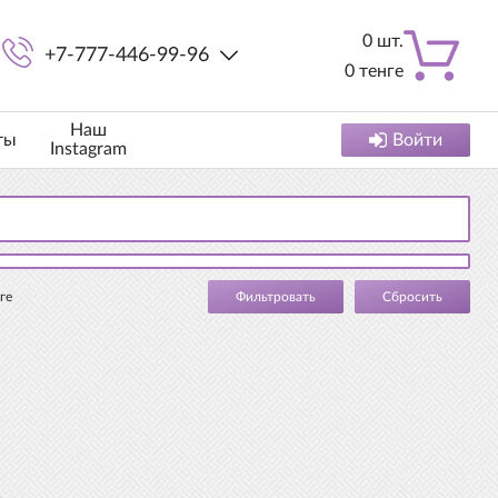
0
шт.
+7-777-446-99-96
0
тенге
Наш
ты
Войти
Instagram
ге
Cбросить