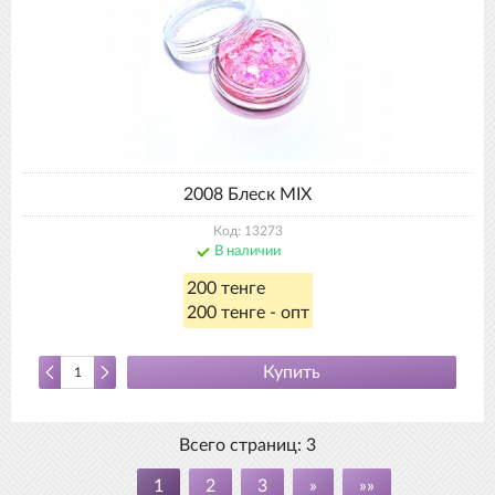
2008 Блеск MIX
Код: 13273
В наличии
200 тенге
200 тенге - опт
Купить
Всего страниц:
3
1
2
3
»
»»