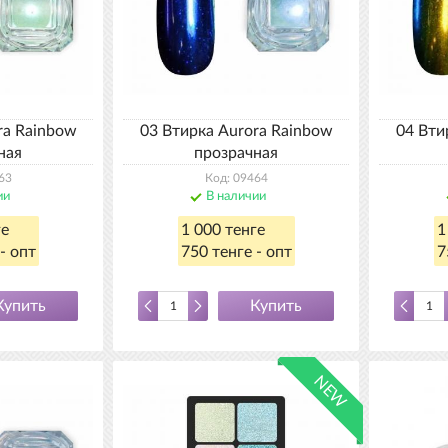
ra Rainbow
03 Втирка Aurora Rainbow
04 Вти
ная
прозрачная
63
Код: 09464
ии
В наличии
ге
1 000 тенге
1
- опт
750 тенге - опт
7
Купить
Купить
NEW