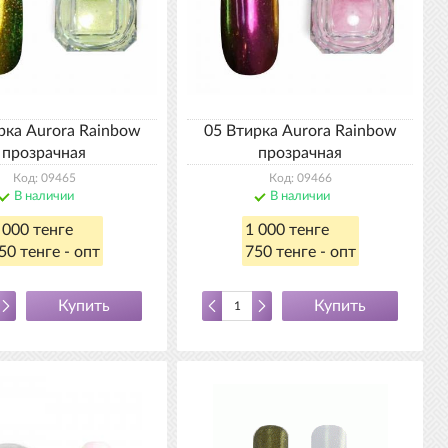
рка Aurora Rainbow
05 Втирка Aurora Rainbow
прозрачная
прозрачная
Код: 09465
Код: 09466
В наличии
В наличии
 000 тенге
1 000 тенге
50 тенге - опт
750 тенге - опт
Купить
Купить