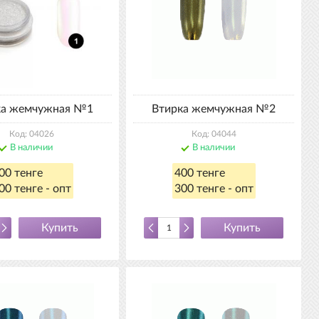
ка жемчужная №1
Втирка жемчужная №2
Код: 04026
Код: 04044
В наличии
В наличии
00 тенге
400 тенге
00 тенге - опт
300 тенге - опт
Купить
Купить