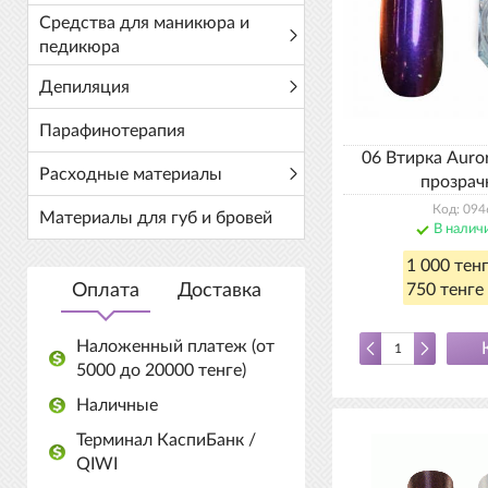
Средства для маникюра и
педикюра
Депиляция
Парафинотерапия
06 Втирка Auro
Расходные материалы
прозрач
Код: 094
Материалы для губ и бровей
В налич
1 000 тен
Оплата
Доставка
750 тенге 
Наложенный платеж (от
5000 до 20000 тенге)
Наличные
Терминал КаспиБанк /
QIWI