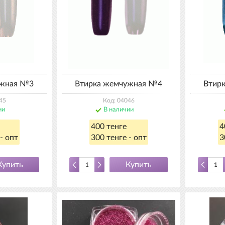
ужная №3
Втирка жемчужная №4
Втир
45
Код: 04046
ии
В наличии
400 тенге
4
- опт
300 тенге - опт
3
Купить
Купить