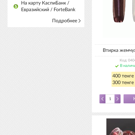
На карту КаспиБанк /
Евразийский / ForteBank
Подробнее
Втирка жемч
Код: 040
В налич
400 тенге
300 тенге 