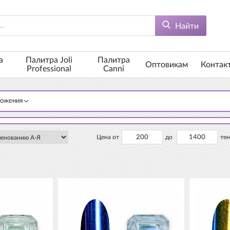
Найти
а
Палитра Joli
Палитра
Оптовикам
Контак
Professional
Canni
ложения
Цена от
до
тен