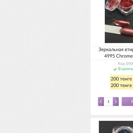
Зеркальная вти
4995 Chrome
Код: 050
В налич
200 тенге
200 тенге 