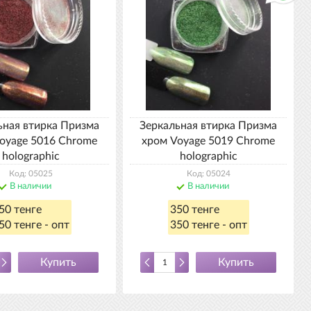
ьная втирка Призма
Зеркальная втирка Призма
oyagе 5016 Chrome
хром Voyagе 5019 Chrome
holographic
holographic
Код: 05025
Код: 05024
В наличии
В наличии
50 тенге
350 тенге
50 тенге - опт
350 тенге - опт
Купить
Купить