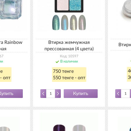
ra Rainbow
Втирка жемчужная
Втир
ная
прессованная (4 цвета)
67
Код: 10597
ии
В наличии
4
ге
750 тенге
3
- опт
550 тенге - опт
Купить
Купить