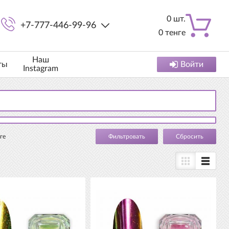
0
шт.
+7-777-446-99-96
0
тенге
Наш
ты
Войти
Instagram
ге
Cбросить