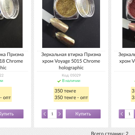
рка Призма
Зеркальная втирка Призма
Зеркал
018 Chrome
хром Voyagе 5015 Chrome
хром V
hic
holographic
22
Код: 05029
ии
В наличии
350 тенге
3
- опт
350 тенге - опт
3
Купить
Купить
Всего страниц:
2