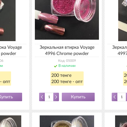
рка Voyage
Зеркальная втирка Voyage
Зеркал
 powder
4996 Chrome powder
499
06
Код: 05009
ии
В наличии
200 тенге
2
- опт
200 тенге - опт
2
Купить
Купить