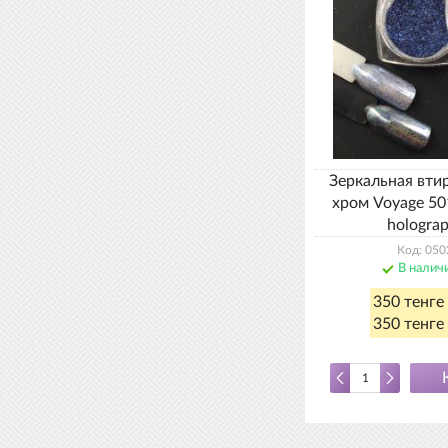
Зеркальная вти
хром Voyage 5
holograp
Код: 050
В налич
350 тенге
350 тенге 