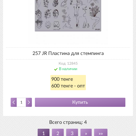
257 JR Пластина для стемпинга
Код: 12845
В наличии
900 тенге
600 тенге - опт
Купить
Всего страниц:
4
1
2
3
»
»»