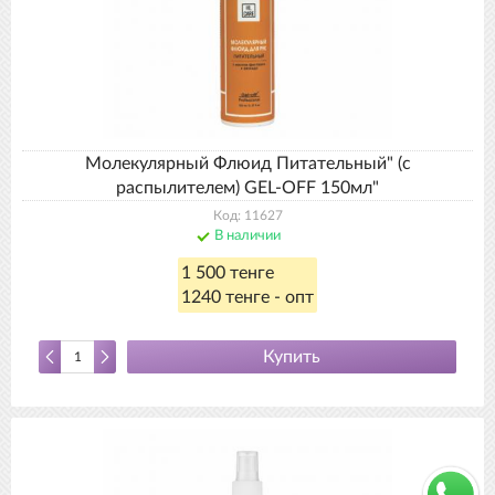
Молекулярный Флюид Питательный" (с
распылителем) GEL-OFF 150мл"
Код: 11627
В наличии
1 500 тенге
1240 тенге - опт
Купить