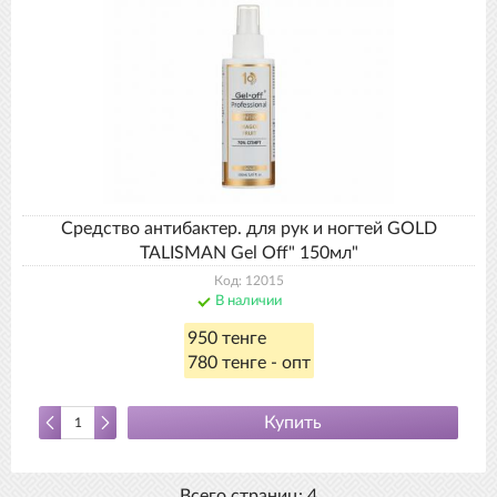
Средство антибактер. для рук и ногтей GOLD
TALISMAN Gel Off" 150мл"
Код: 12015
В наличии
950 тенге
780 тенге - опт
Купить
Всего страниц:
4