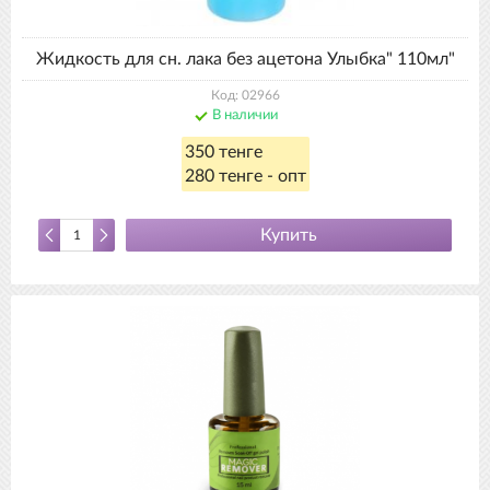
Жидкость для сн. лака без ацетона Улыбка" 110мл"
Код: 02966
В наличии
350 тенге
280 тенге - опт
Купить