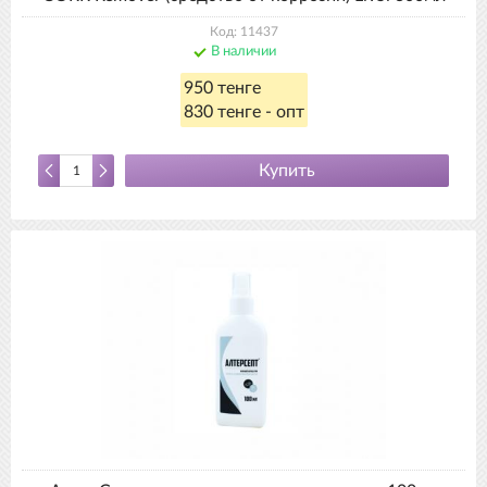
Код: 11437
В наличии
950 тенге
830 тенге - опт
Купить