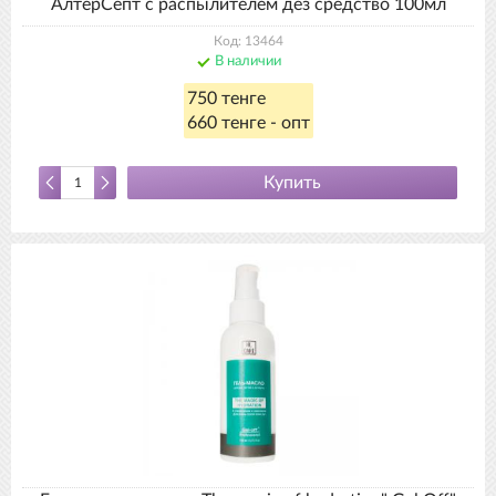
АлтерСепт с распылителем дез средство 100мл
Код: 13464
В наличии
750 тенге
660 тенге - опт
Купить