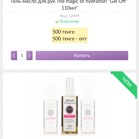
Гель-масло для рук The magic of hydration" Gel Off"
110мл"
Код: 12499
В наличии
500 тенге
500 тенге - опт
Купить
NEW