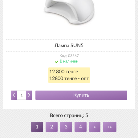
Лампа SUN5
Код: 03567
В наличии
12 800 тенге
12800 тенге - опт
Купить
Всего страниц:
5
1
2
3
4
»
»»