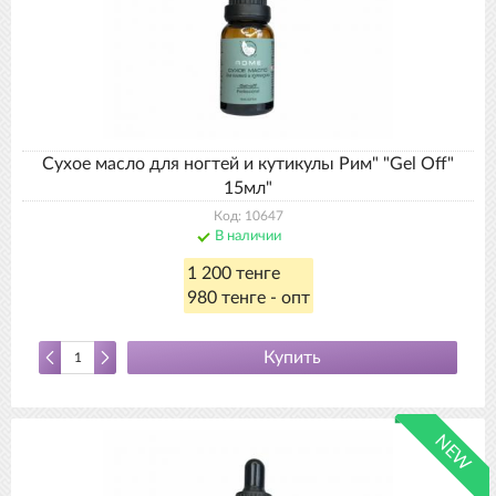
Сухое масло для ногтей и кутикулы Рим" "Gel Off"
15мл"
Код: 10647
В наличии
1 200 тенге
980 тенге - опт
Купить
NEW