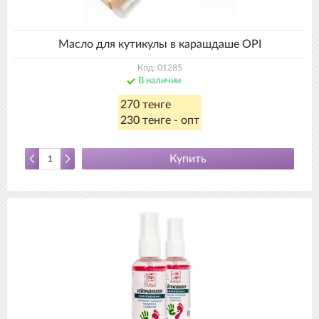
Масло для кутикулы в карашдаше OPI
Код: 01285
В наличии
270 тенге
230 тенге - опт
Купить