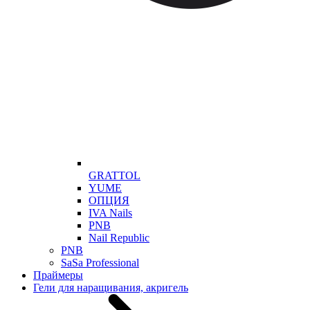
GRATTOL
YUME
ОПЦИЯ
IVA Nails
PNB
Nail Republic
PNB
SaSa Professional
Праймеры
Гели для наращивания, акригель