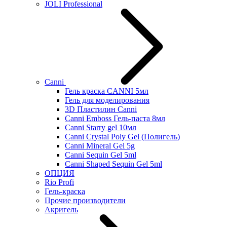
JOLI Professional
Canni
Гель краска CANNI 5мл
Гель для моделирования
3D Пластилин Canni
Canni Emboss Гель-паста 8мл
Canni Starry gel 10мл
Canni Crystal Poly Gel (Полигель)
Canni Mineral Gel 5g
Canni Sequin Gel 5ml
Canni Shaped Sequin Gel 5ml
ОПЦИЯ
Rio Profi
Гель-краска
Прочие производители
Акригель