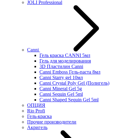
JOLI Professional
Canni
Гель краска CANNI 5мл
Гель для моделирования
3D Пластилин Canni
Canni Emboss Гель-паста 8мл
Canni Starry gel 10мл
Canni Crystal Poly Gel (Полигель)
Canni Mineral Gel 5g
Canni Sequin Gel 5ml
Canni Shaped Sequin Gel 5ml
ОПЦИЯ
Rio Profi
Гель-краска
Прочие производители
Акригель