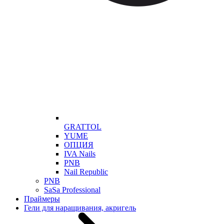
GRATTOL
YUME
ОПЦИЯ
IVA Nails
PNB
Nail Republic
PNB
SaSa Professional
Праймеры
Гели для наращивания, акригель