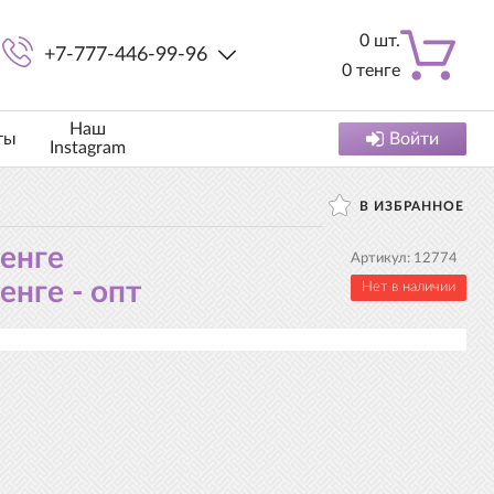
0
шт.
+7-777-446-99-96
0
тенге
Наш
ты
Войти
Instagram
В ИЗБРАННОЕ
тенге
Артикул:
12774
енге - опт
Нет в наличии