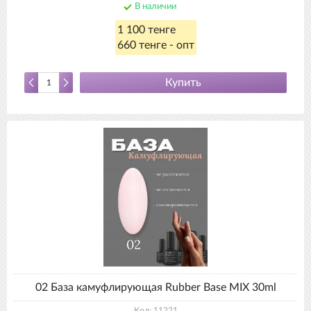
В наличии
1 100 тенге
660 тенге - опт
Купить
02 База камуфлирующая Rubber Base MIX 30ml
Код: 11221