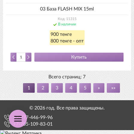
03 База FLASH MIX 15ml
Код: 11315
В наличии
900 тенге
800 тенге - опт
Купить
Всего страниц:
7
1
2
3
4
5
»
»»
© 2026 год. Все права защищены.
+7-777-446-99-96
+7-705-109-83-01