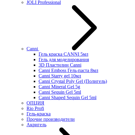
JOLI Professional
Canni
Гель краска CANNI 5мл
Гель для моделирования
3D Пластилин Canni
Canni Emboss Гель-паста 8мл
Canni Starry gel 10мл
Canni Crystal Poly Gel (Полигель)
Canni Mineral Gel 5g
Canni Sequin Gel 5ml
Canni Shaped Sequin Gel 5ml
ОПЦИЯ
Rio Profi
Гель-краска
Прочие производители
Акригель