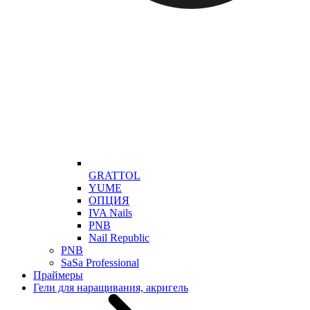
GRATTOL
YUME
ОПЦИЯ
IVA Nails
PNB
Nail Republic
PNB
SaSa Professional
Праймеры
Гели для наращивания, акригель