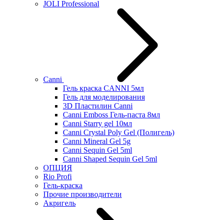
JOLI Professional
Canni
Гель краска CANNI 5мл
Гель для моделирования
3D Пластилин Canni
Canni Emboss Гель-паста 8мл
Canni Starry gel 10мл
Canni Crystal Poly Gel (Полигель)
Canni Mineral Gel 5g
Canni Sequin Gel 5ml
Canni Shaped Sequin Gel 5ml
ОПЦИЯ
Rio Profi
Гель-краска
Прочие производители
Акригель