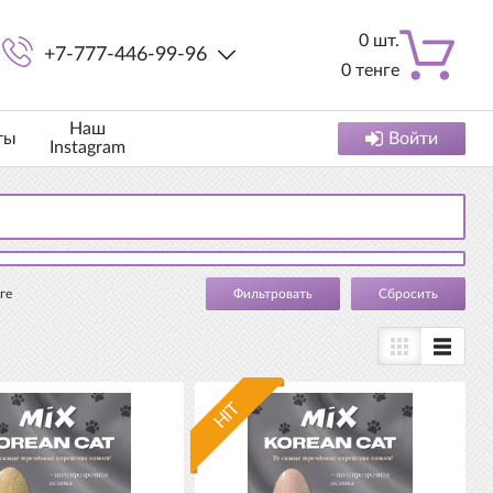
0
шт.
+7-777-446-99-96
0
тенге
Наш
ты
Войти
Instagram
ге
Cбросить
HIT