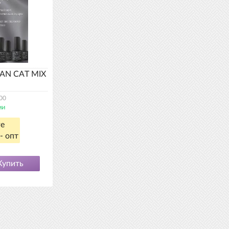
EAN CAT MIX
00
ии
ге
- опт
Купить