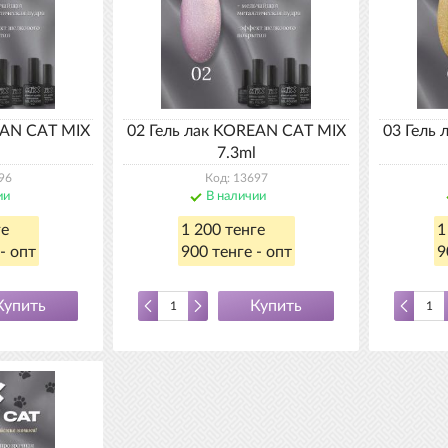
EAN CAT MIX
02 Гель лак KOREAN CAT MIX
03 Гель
7.3ml
96
Код: 13697
ии
В наличии
ге
1 200 тенге
1
- опт
900 тенге - опт
9
Купить
Купить