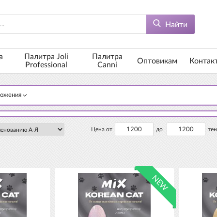
Найти
а
Палитра Joli
Палитра
Оптовикам
Контак
Professional
Canni
ложения
Цена от
до
тен
NEW