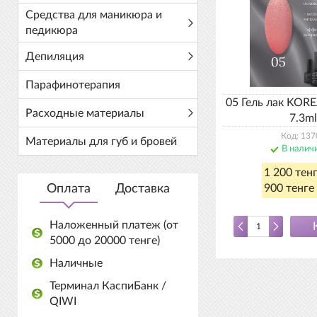
Средства для маникюра и
педикюра
Депиляция
Парафинотерапия
05 Гель лак KOR
Расходные материалы
7.3ml
Код: 137
Материалы для губ и бровей
В налич
1 200 тен
Оплата
Доставка
900 тенге 
Наложенный платеж (от
5000 до 20000 тенге)
Наличные
Терминал КаспиБанк /
QIWI