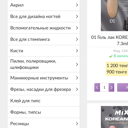
Акрил
Все для дизайна ногтей
Вспомогательные жидкости
01 Гель лак KOR
Все для стемпинга
7.3ml
Кисти
Код: 136
В налич
Пилки, полировщики,
1 200 тен
шлифовщики
900 тенге 
Маникюрные инструменты
Фрезы, насадки для фрезера
Клей для типс
Формы, типсы
Ресницы