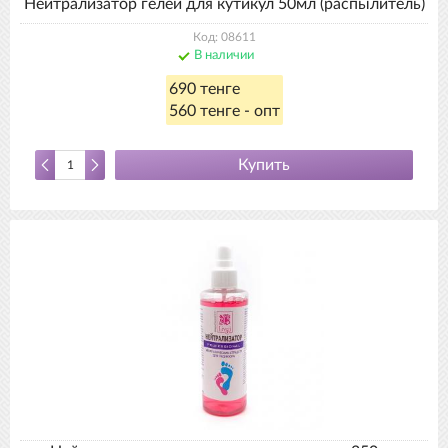
Нейтрализатор гелей для кутикул 50мл (распылитель)
Код: 08611
В наличии
690 тенге
560 тенге - опт
Купить