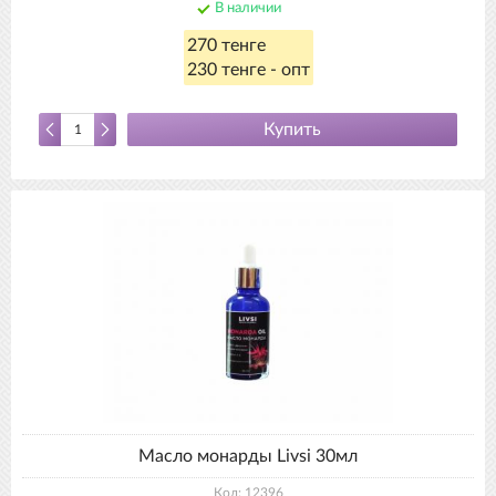
В наличии
270 тенге
230 тенге - опт
Купить
Масло монарды Livsi 30мл
Код: 12396