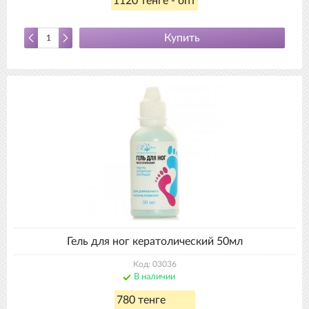
1120 тенге - опт
Купить
Гель для ног кератолический 50мл
Код: 03036
В наличии
780 тенге