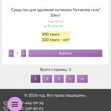
Средство для удаления кутикулы Кутиклер гель"
10мл"
Код: 08724
В наличии
390 тенге
330 тенге - опт
Купить
Всего страниц:
3
1
2
3
»
»»
© 2026 год. Все права защищены.
+7-777-446-99-96
+7-705-109-83-01