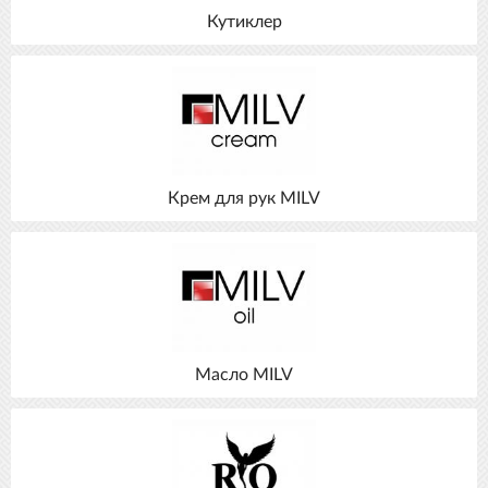
Кутиклер
Крем для рук MILV
Масло MILV