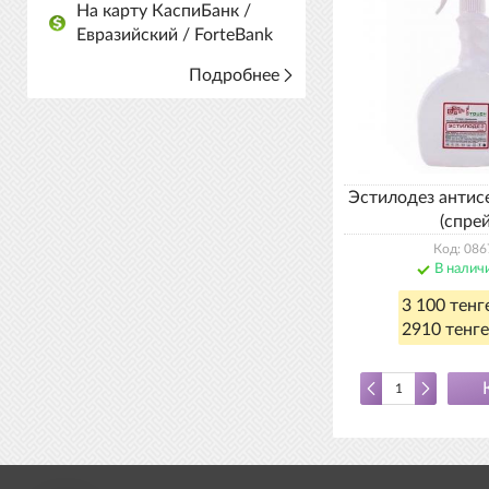
На карту КаспиБанк /
Евразийский / ForteBank
Подробнее
Эстилодез антис
(спрей
Код: 086
В налич
3 100 тенг
2910 тенге