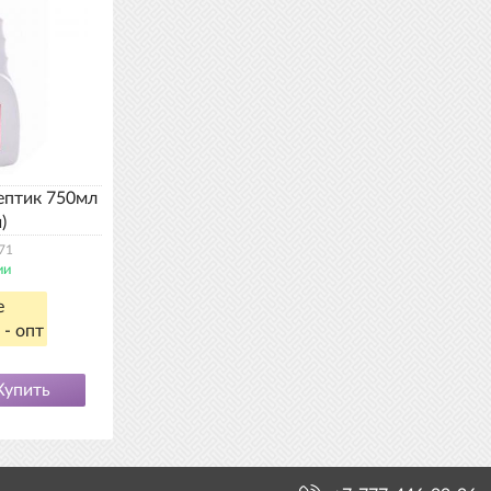
ептик 750мл
)
71
ии
е
 - опт
Купить