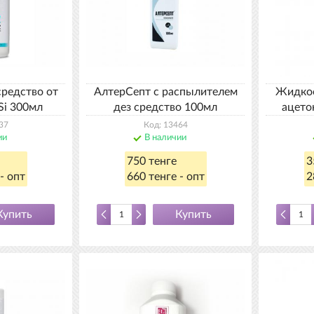
средство от
АлтерСепт с распылителем
Жидкос
Si 300мл
дез средство 100мл
ацето
37
Код: 13464
ии
В наличии
750 тенге
3
- опт
660 тенге - опт
2
Купить
Купить