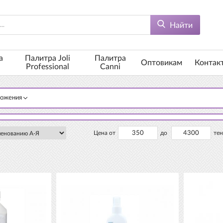
Найти
а
Палитра Joli
Палитра
Оптовикам
Контак
Professional
Canni
ложения
Цена от
до
тен