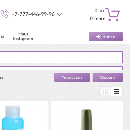
0
шт.
+7-777-446-99-96
0
тенге
Наш
ты
Войти
Instagram
ге
Cбросить