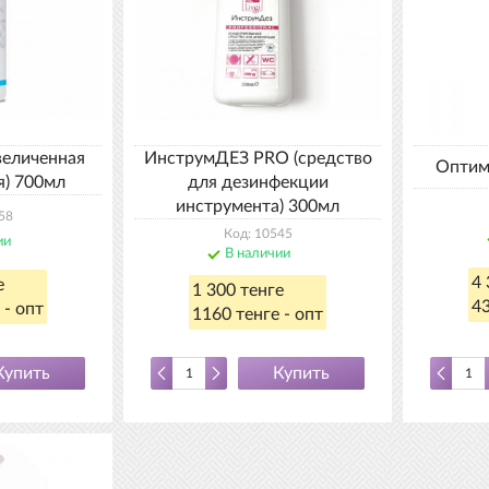
величенная
ИнструмДЕЗ PRO (средство
Оптим
я) 700мл
для дезинфекции
инструмента) 300мл
58
Код: 10545
ии
В наличии
4 
е
1 300 тенге
43
 - опт
1160 тенге - опт
Купить
Купить