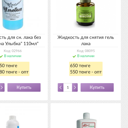
ть для сн. лака без
Жидкость для снятия гель
на Улыбка" 110мл"
лака
Код: 02966
Код: 08095
В наличии
В наличии
50 тенге
650 тенге
80 тенге - опт
550 тенге - опт
Купить
Купить