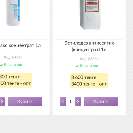
Эстилодез антисептик
акс концентрат 1л
(концентрат) 1л
Код: 04669
Код: 08666
В наличии
В наличии
300 тенге
3 600 тенге
00 тенге - опт
3400 тенге - опт
Купить
Купить