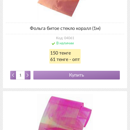
Фольга битое стекло коралл (1м)
Код: 04061
В наличии
150 тенге
61 тенге - опт
Купить