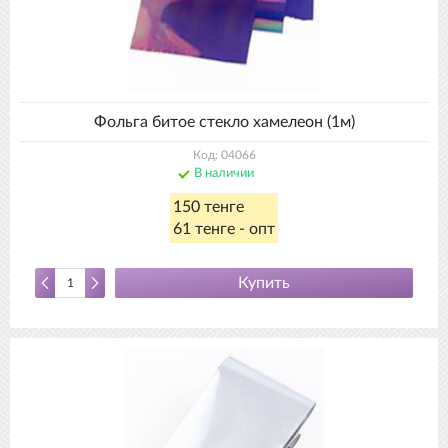
Фольга битое стекло хамелеон (1м)
Код: 04066
В наличии
150 тенге
61 тенге - опт
Купить