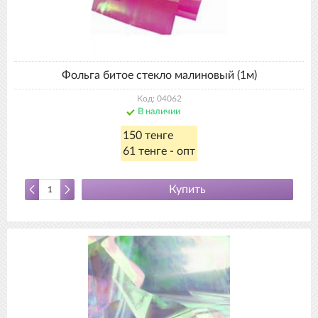
Фольга битое стекло малиновый (1м)
Код: 04062
В наличии
150 тенге
61 тенге - опт
Купить