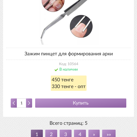
Зажим пинцет для формирования арки
Код: 10564
В наличии
450 тенге
330 тенге - опт
Купить
Всего страниц:
5
1
2
3
4
»
»»