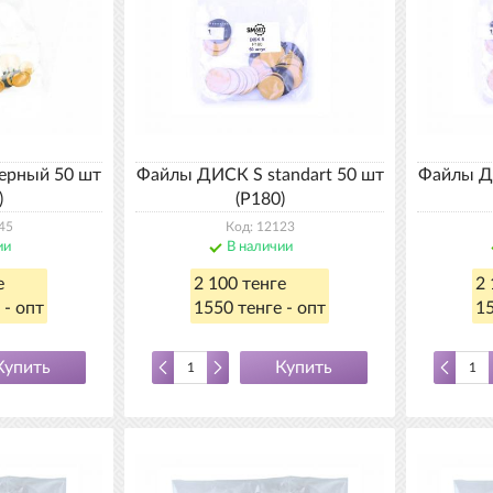
черный 50 шт
Файлы ДИСК S standart 50 шт
Файлы ДИ
)
(P180)
45
Код: 12123
ии
В наличии
е
2 100 тенге
2 
 - опт
1550 тенге - опт
15
Купить
Купить