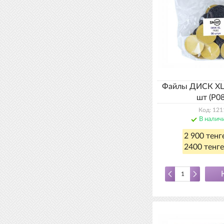
Файлы ДИСК XL 
шт (Р08
Код: 121
В налич
2 900 тенг
2400 тенге