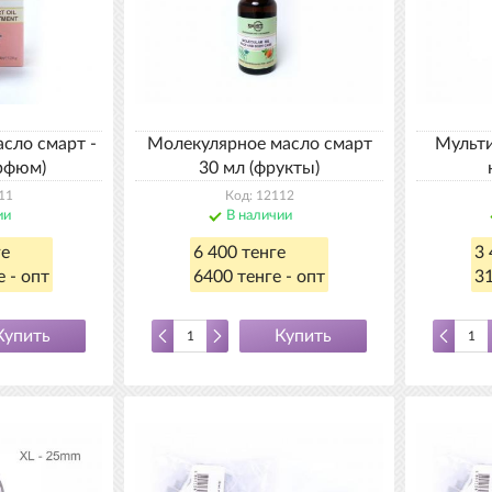
сло смарт -
Молекулярное масло смарт
Мульти
арфюм)
30 мл (фрукты)
11
Код: 12112
ии
В наличии
ге
6 400 тенге
3 
 - опт
6400 тенге - опт
31
Купить
Купить