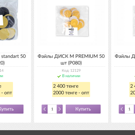
standart 50
Файлы ДИСК М PREMIUM 50
Файлы 
0)
шт (P080)
14
Код: 12129
ии
В наличии
е
2 400 тенге
2 
 - опт
2000 тенге - опт
20
Купить
Купить