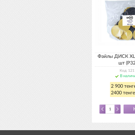
Файлы ДИСК XL 
шт (Р32
Код: 121
В налич
2 900 тенг
2400 тенге