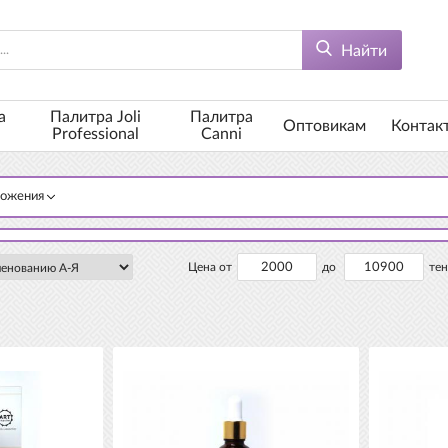
Найти
а
Палитра Joli
Палитра
Оптовикам
Контак
Professional
Canni
ложения
Цена от
до
тен