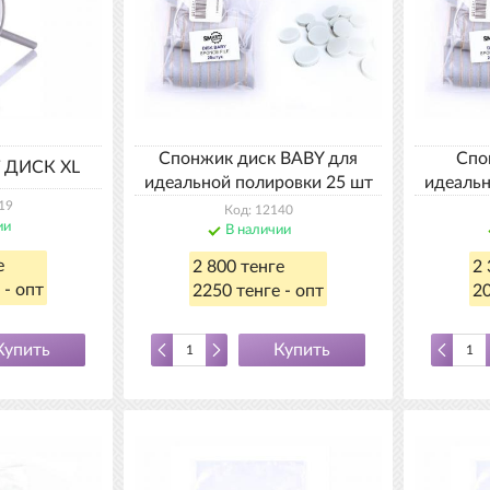
Спонжик диск BABY для
Спо
 ДИСК XL
идеальной полировки 25 шт
идеальн
19
Код: 12140
ии
В наличии
е
2 800 тенге
2 
 - опт
2250 тенге - опт
20
Купить
Купить