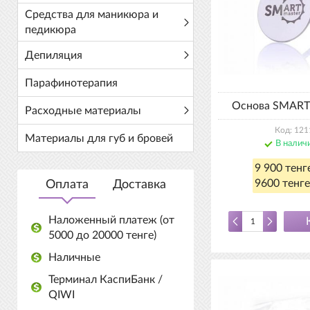
Средства для маникюра и
педикюра
Депиляция
Парафинотерапия
Основа SMART
Расходные материалы
Код: 121
Материалы для губ и бровей
В налич
9 900 тенг
9600 тенге
Оплата
Доставка
Наложенный платеж (от
5000 до 20000 тенге)
Наличные
Терминал КаспиБанк /
QIWI