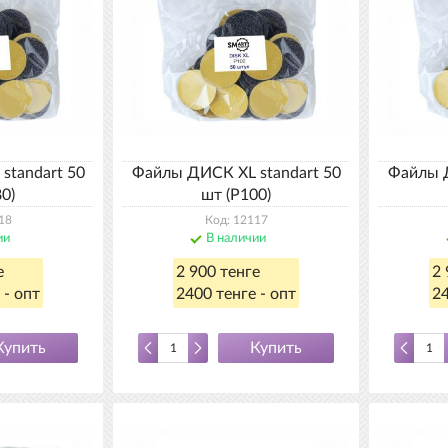
standart 50
Файлы ДИСК XL standart 50
Файлы Д
0)
шт (Р100)
18
Код: 12117
ии
В наличии
е
2 900 тенге
2 
 - опт
2400 тенге - опт
24
Купить
Купить