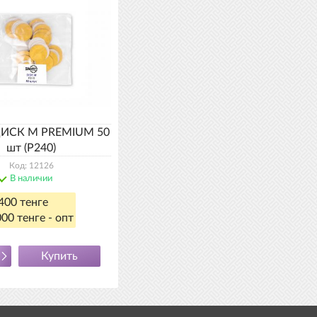
ДИСК М PREMIUM 50
шт (P240)
Код: 12126
В наличии
400 тенге
00 тенге - опт
Купить