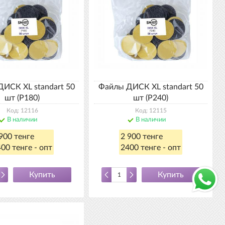
ИСК XL standart 50
Файлы ДИСК XL standart 50
шт (Р180)
шт (Р240)
Код: 12116
Код: 12115
В наличии
В наличии
900 тенге
2 900 тенге
00 тенге - опт
2400 тенге - опт
Купить
Купить