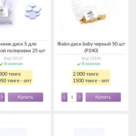
нжик диск S для
Файл-диск baby черный 50 шт
ой полировки 25 шт
(P240)
Код: 12137
Код: 12144
В наличии
В наличии
300 тенге
2 000 тенге
50 тенге - опт
1500 тенге - опт
Купить
Купить