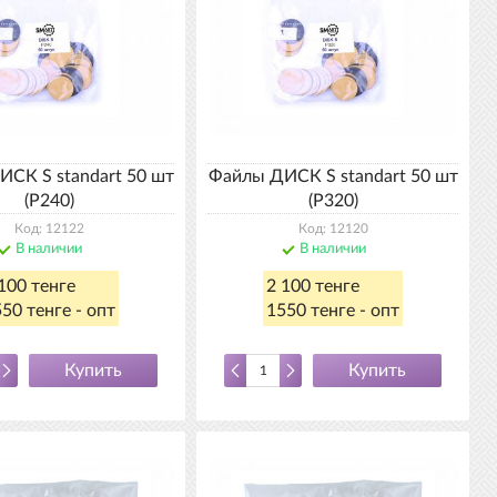
СК S standart 50 шт
Файлы ДИСК S standart 50 шт
(P240)
(P320)
Код: 12122
Код: 12120
В наличии
В наличии
100 тенге
2 100 тенге
50 тенге - опт
1550 тенге - опт
Купить
Купить