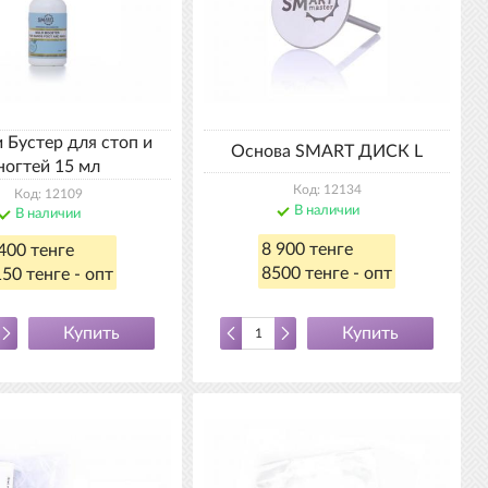
 Бустер для стоп и
Основа SMART ДИСК L
ногтей 15 мл
Код: 12134
Код: 12109
В наличии
В наличии
8 900 тенге
400 тенге
8500 тенге - опт
50 тенге - опт
Купить
Купить