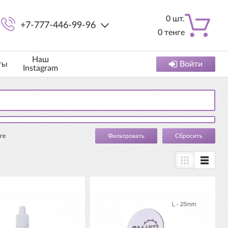
0
шт.
+7-777-446-99-96
0
тенге
Наш
ты
Войти
Instagram
ге
Cбросить