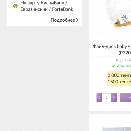
На карту КаспиБанк /
Евразийский / ForteBank
Подробнее
Файл-диск baby 
(P320
Код: 121
В налич
2 000 тенг
1500 тенге