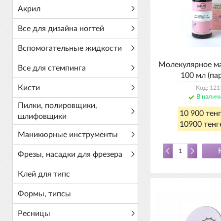
Акрил
Все для дизайна ногтей
Вспомогательные жидкости
Молекулярное ма
Все для стемпинга
100 мл (п
Кисти
Код: 121
В налич
Пилки, полировщики,
10 900 тен
шлифовщики
10900 тенге
Маникюрные инструменты
Фрезы, насадки для фрезера
Клей для типс
Формы, типсы
Ресницы