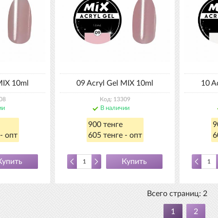
MIX 10ml
09 Acryl Gel MIX 10ml
10 A
08
Код: 13309
ии
В наличии
900 тенге
9
- опт
605 тенге - опт
6
Купить
Купить
Всего страниц:
2
1
2