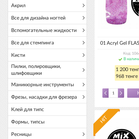
Акрил
Все для дизайна ногтей
Вспомогательные жидкости
Все для стемпинга
01 Acryl Gel FLA
Код: 106
Кисти
В налич
Пилки, полировщики,
1 200 тен
шлифовщики
968 тенге 
Маникюрные инструменты
Фрезы, насадки для фрезера
Клей для типс
HIT
Формы, типсы
Ресницы