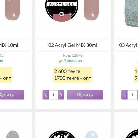
MIX 10ml
02 Acryl Gel MIX 30ml
03 Acry
62
Код: 12670
ии
В наличии
2 600 тенге
1
- опт
1700 тенге - опт
9
Купить
Купить