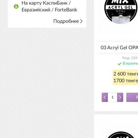
На карту КаспиБанк /
Евразийский / ForteBank
Подробнее
03 Acryl Gel OP
Код: 126
В налич
2 600 тенг
1700 тенге