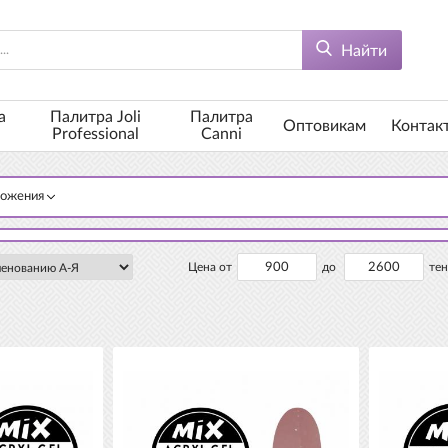
Найти
а
Палитра Joli
Палитра
Оптовикам
Контак
Professional
Canni
ложения
Цена от
до
тен