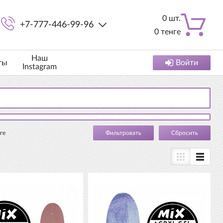
0
шт.
+7-777-446-99-96
0
тенге
Наш
ты
Войти
Instagram
ге
Cбросить