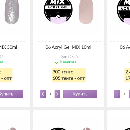
MIX 30ml
06 Acryl Gel MIX 10ml
06 A
73
Код: 12613
ии
В наличии
е
900 тенге
2 
 - опт
605 тенге - опт
17
Купить
Купить