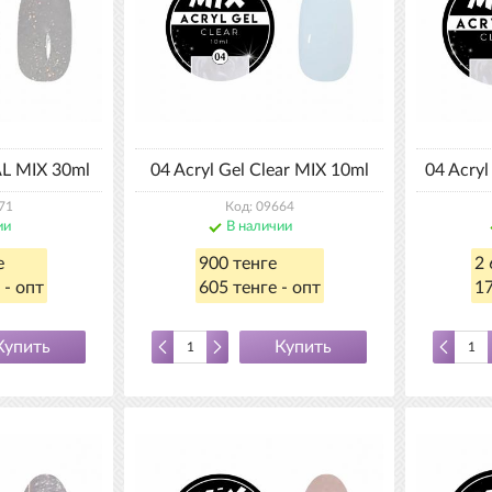
AL MIX 30ml
04 Acryl Gel Clear MIX 10ml
04 Acry
71
Код: 09664
ии
В наличии
е
900 тенге
2 
 - опт
605 тенге - опт
17
Купить
Купить