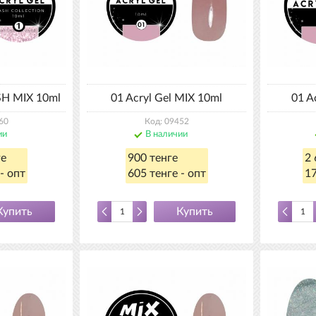
SH MIX 10ml
01 Acryl Gel MIX 10ml
01 A
60
Код: 09452
ии
В наличии
ге
900 тенге
2 
- опт
605 тенге - опт
17
Купить
Купить