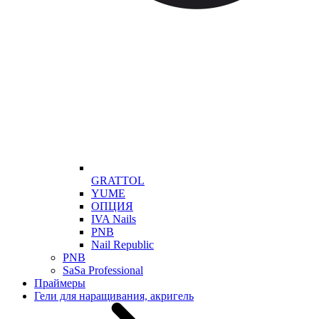
GRATTOL
YUME
ОПЦИЯ
IVA Nails
PNB
Nail Republic
PNB
SaSa Professional
Праймеры
Гели для наращивания, акригель