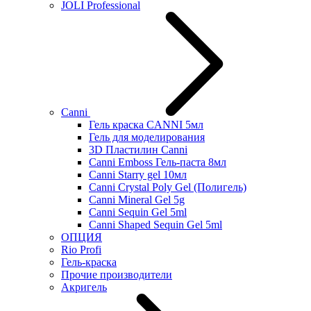
JOLI Professional
Canni
Гель краска CANNI 5мл
Гель для моделирования
3D Пластилин Canni
Canni Emboss Гель-паста 8мл
Canni Starry gel 10мл
Canni Crystal Poly Gel (Полигель)
Canni Mineral Gel 5g
Canni Sequin Gel 5ml
Canni Shaped Sequin Gel 5ml
ОПЦИЯ
Rio Profi
Гель-краска
Прочие производители
Акригель