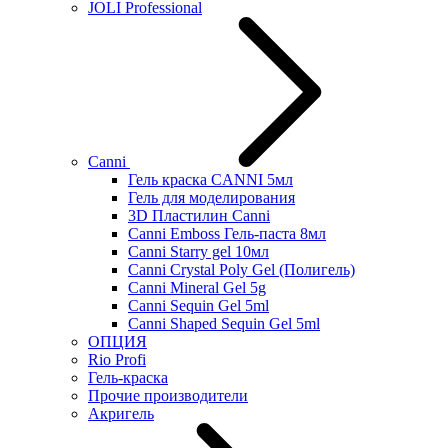
JOLI Professional
Canni
Гель краска CANNI 5мл
Гель для моделирования
3D Пластилин Canni
Canni Emboss Гель-паста 8мл
Canni Starry gel 10мл
Canni Crystal Poly Gel (Полигель)
Canni Mineral Gel 5g
Canni Sequin Gel 5ml
Canni Shaped Sequin Gel 5ml
ОПЦИЯ
Rio Profi
Гель-краска
Прочие производители
Акригель