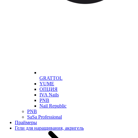
GRATTOL
YUME
ОПЦИЯ
IVA Nails
PNB
Nail Republic
PNB
SaSa Professional
Праймеры
Гели для наращивания, акригель