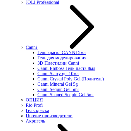
JOLI Professional
Canni
Гель краска CANNI 5мл
Гель для моделирования
3D Пластилин Canni
Canni Emboss Гель-паста 8мл
Canni Starry gel 10мл
Canni Crystal Poly Gel (Полигель)
Canni Mineral Gel 5g
Canni Sequin Gel 5ml
Canni Shaped Sequin Gel 5ml
ОПЦИЯ
Rio Profi
Гель-краска
Прочие производители
Акригель