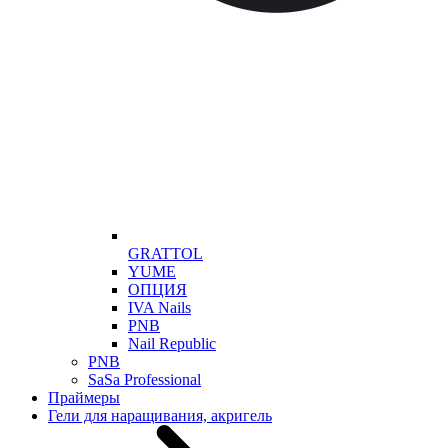
GRATTOL
YUME
ОПЦИЯ
IVA Nails
PNB
Nail Republic
PNB
SaSa Professional
Праймеры
Гели для наращивания, акригель