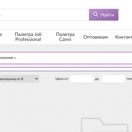
Найти
а
Палитра Joli
Палитра
Оптовикам
Контак
Professional
Canni
ложения
Цена от
до
тен