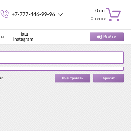
0
шт.
+7-777-446-99-96
0
тенге
Наш
ты
Войти
Instagram
ге
Cбросить