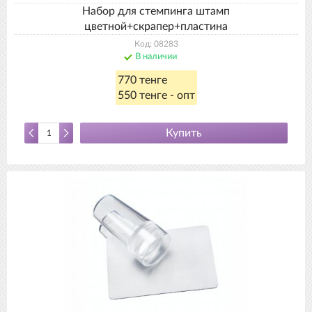
Набор для стемпинга штамп
цветной+скрапер+пластина
Код: 08283
В наличии
770 тенге
550 тенге - опт
Купить