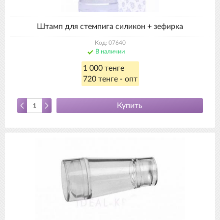
Штамп для стемпига силикон + зефирка
Код: 07640
В наличии
1 000 тенге
720 тенге - опт
Купить