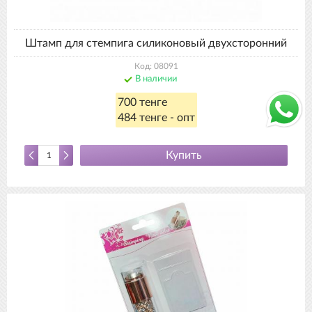
Штамп для стемпига силиконовый двухсторонний
Код: 08091
В наличии
700 тенге
484 тенге - опт
Купить