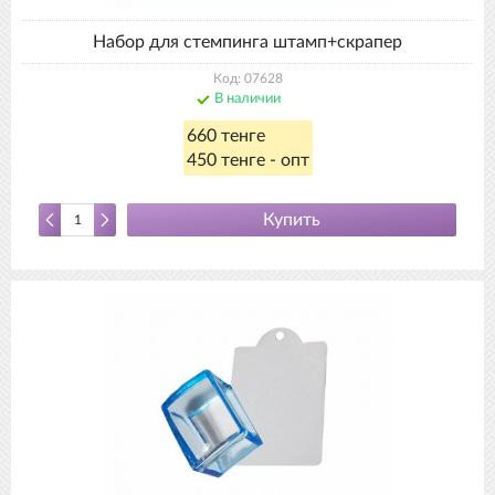
Набор для стемпинга штамп+скрапер
Код: 07628
В наличии
660 тенге
450 тенге - опт
Купить