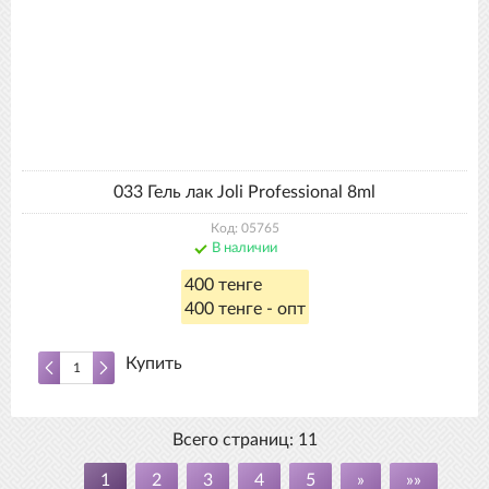
033 Гель лак Joli Professional 8ml
Код: 05765
В наличии
400 тенге
400 тенге - опт
Купить
Всего страниц:
11
1
2
3
4
5
»
»»