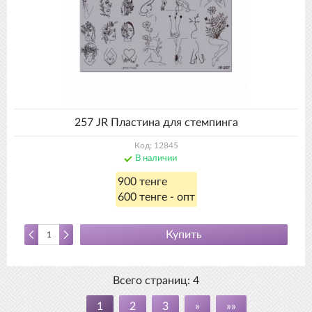
257 JR Пластина для стемпинга
Код: 12845
В наличии
900 тенге
600 тенге - опт
Купить
Всего страниц:
4
1
2
3
»
»»