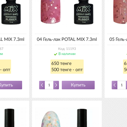
L MIX 7.3ml
04 Гель-лак POTAL MIX 7.3ml
05 Гель
87
Код: 11193
ии
В наличии
650 тенге
6
- опт
500 тенге - опт
5
Купить
Купить