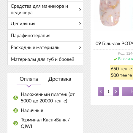
Средства для маникюра и
педикюра
Депиляция
Парафинотерапия
09 Гель-лак POTA
Расходные материалы
Код: 124
Материалы для губ и бровей
В налич
650 тенге
500 тенге 
Оплата
Доставка
Наложенный платеж (от
5000 до 20000 тенге)
Наличные
Терминал КаспиБанк /
QIWI