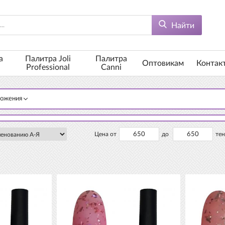
Найти
а
Палитра Joli
Палитра
Оптовикам
Контак
Professional
Canni
ложения
Цена от
до
тен