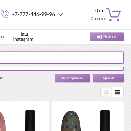
0
шт.
+7-777-446-99-96
0
тенге
Наш
ты
Войти
Instagram
ге
Cбросить