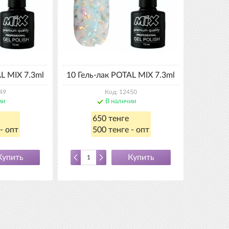
L MIX 7.3ml
10 Гель-лак POTAL MIX 7.3ml
49
Код: 12450
ии
В наличии
650 тенге
- опт
500 тенге - опт
Купить
Купить