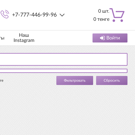
0
шт.
+7-777-446-99-96
0
тенге
Наш
ты
Войти
Instagram
ге
Cбросить