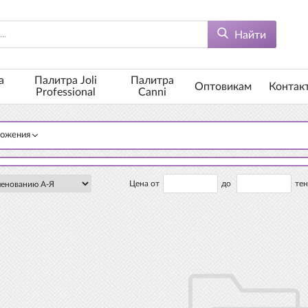
Найти
а
Палитра Joli
Палитра
Оптовикам
Контак
Professional
Canni
ложения
Цена от
до
тен