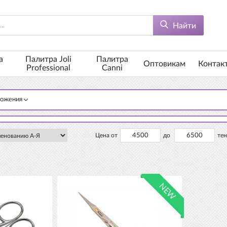
Найти
а
Палитра Joli
Палитра
Оптовикам
Контак
Professional
Canni
ложения
Цена от
до
тен
NEW