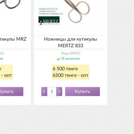
тикулы MRZ
Ножницы для кутикулы
MЕRТZ 833
63
Код: 09823
ии
В наличии
е
6 500 тенге
 - опт
6500 тенге - опт
Купить
Купить