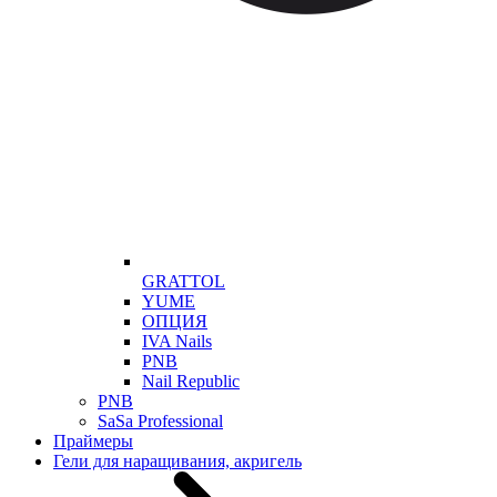
GRATTOL
YUME
ОПЦИЯ
IVA Nails
PNB
Nail Republic
PNB
SaSa Professional
Праймеры
Гели для наращивания, акригель