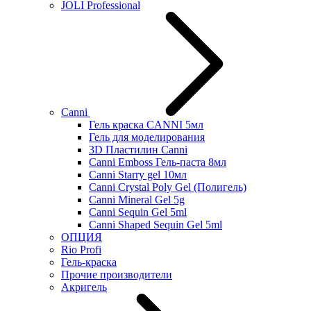
JOLI Professional
Canni
Гель краска CANNI 5мл
Гель для моделирования
3D Пластилин Canni
Canni Emboss Гель-паста 8мл
Canni Starry gel 10мл
Canni Crystal Poly Gel (Полигель)
Canni Mineral Gel 5g
Canni Sequin Gel 5ml
Canni Shaped Sequin Gel 5ml
ОПЦИЯ
Rio Profi
Гель-краска
Прочие производители
Акригель