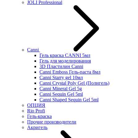
JOLI Professional
Canni
Гель краска CANNI 5мл
Гель для моделирования
3D Пластилин Canni
Canni Emboss Гель-паста 8мл
Canni Starry gel 10мл
Canni Crystal Poly Gel (Полигель)
Canni Mineral Gel 5g
Canni Sequin Gel 5ml
Canni Shaped Sequin Gel 5ml
ОПЦИЯ
Rio Profi
Гель-краска
Прочие производители
Акригель