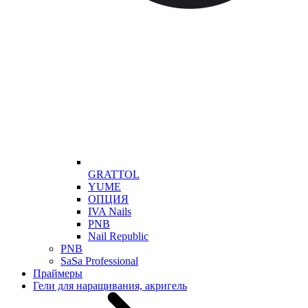
GRATTOL
YUME
ОПЦИЯ
IVA Nails
PNB
Nail Republic
PNB
SaSa Professional
Праймеры
Гели для наращивания, акригель