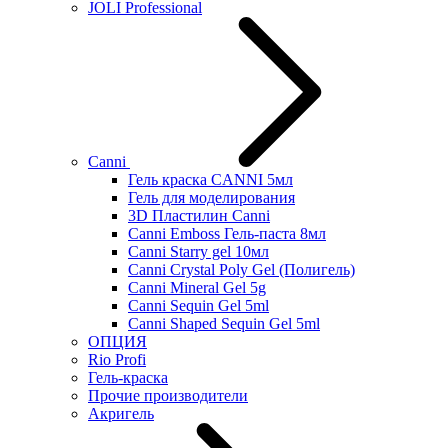
JOLI Professional
Canni
Гель краска CANNI 5мл
Гель для моделирования
3D Пластилин Canni
Canni Emboss Гель-паста 8мл
Canni Starry gel 10мл
Canni Crystal Poly Gel (Полигель)
Canni Mineral Gel 5g
Canni Sequin Gel 5ml
Canni Shaped Sequin Gel 5ml
ОПЦИЯ
Rio Profi
Гель-краска
Прочие производители
Акригель