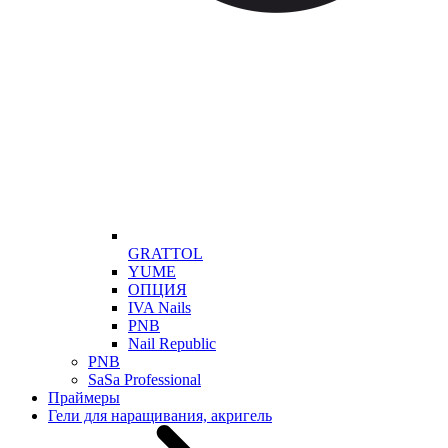
GRATTOL
YUME
ОПЦИЯ
IVA Nails
PNB
Nail Republic
PNB
SaSa Professional
Праймеры
Гели для наращивания, акригель