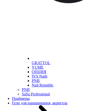
GRATTOL
YUME
ОПЦИЯ
IVA Nails
PNB
Nail Republic
PNB
SaSa Professional
Праймеры
Гели для наращивания, акригель