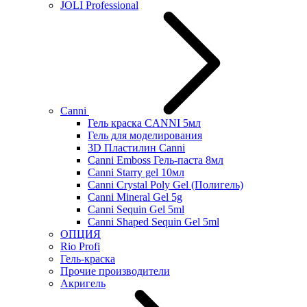
JOLI Professional
Canni
Гель краска CANNI 5мл
Гель для моделирования
3D Пластилин Canni
Canni Emboss Гель-паста 8мл
Canni Starry gel 10мл
Canni Crystal Poly Gel (Полигель)
Canni Mineral Gel 5g
Canni Sequin Gel 5ml
Canni Shaped Sequin Gel 5ml
ОПЦИЯ
Rio Profi
Гель-краска
Прочие производители
Акригель