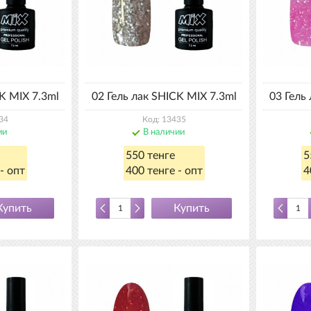
K MIX 7.3ml
02 Гель лак SHICK MIX 7.3ml
03 Гель
34
Код: 13435
ии
В наличии
550 тенге
5
- опт
400 тенге - опт
4
Купить
Купить