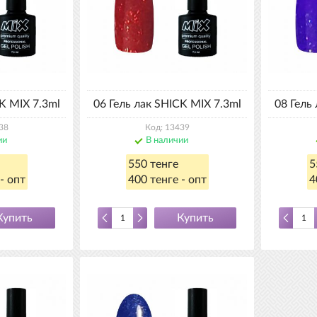
K MIX 7.3ml
06 Гель лак SHICK MIX 7.3ml
08 Гель
38
Код: 13439
ии
В наличии
550 тенге
5
- опт
400 тенге - опт
4
Купить
Купить