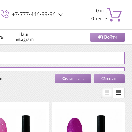
0
шт.
+7-777-446-99-96
0
тенге
Наш
ты
Войти
Instagram
ге
Cбросить