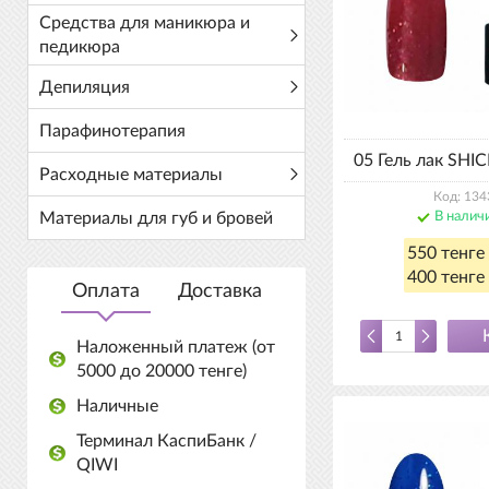
Средства для маникюра и
педикюра
Депиляция
Парафинотерапия
05 Гель лак SHIC
Расходные материалы
Код: 134
Материалы для губ и бровей
В налич
550 тенге
400 тенге 
Оплата
Доставка
Наложенный платеж (от
5000 до 20000 тенге)
Наличные
Терминал КаспиБанк /
QIWI