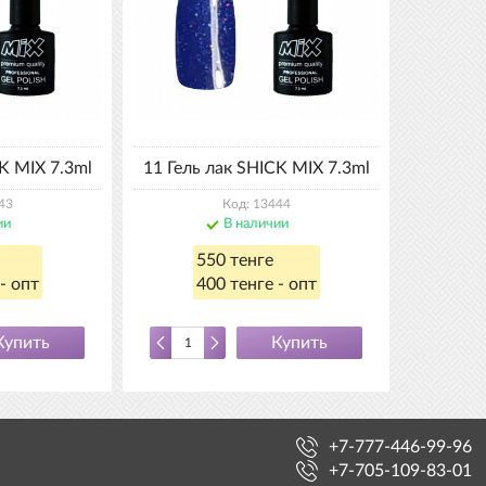
K MIX 7.3ml
11 Гель лак SHICK MIX 7.3ml
43
Код: 13444
ии
В наличии
550 тенге
- опт
400 тенге - опт
Купить
Купить
+7-777-446-99-96
+7-705-109-83-01