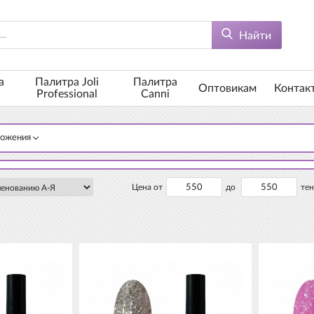
Найти
а
Палитра Joli
Палитра
Оптовикам
Контак
Professional
Canni
ложения
Цена от
до
тен