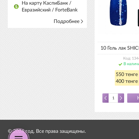
На карту КаспиБанк /
Евразийский / ForteBank
Подробнее
10 Гель лак SHIC
Код: 134
В налич
550 тенге
400 тенге 
© 2026 год. Все права защищены.