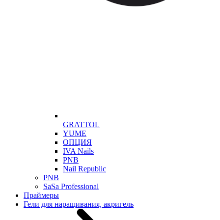
GRATTOL
YUME
ОПЦИЯ
IVA Nails
PNB
Nail Republic
PNB
SaSa Professional
Праймеры
Гели для наращивания, акригель