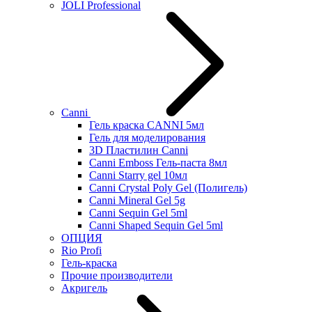
JOLI Professional
Canni
Гель краска CANNI 5мл
Гель для моделирования
3D Пластилин Canni
Canni Emboss Гель-паста 8мл
Canni Starry gel 10мл
Canni Crystal Poly Gel (Полигель)
Canni Mineral Gel 5g
Canni Sequin Gel 5ml
Canni Shaped Sequin Gel 5ml
ОПЦИЯ
Rio Profi
Гель-краска
Прочие производители
Акригель