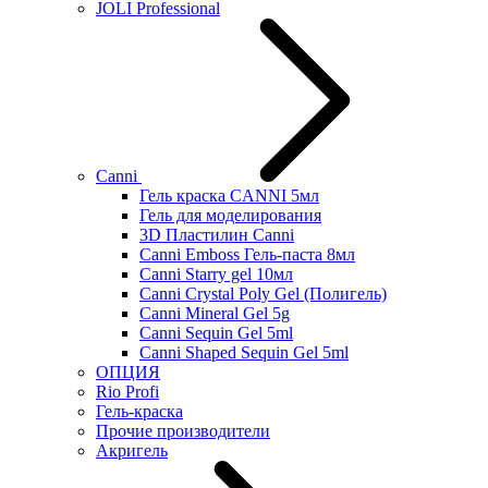
JOLI Professional
Canni
Гель краска CANNI 5мл
Гель для моделирования
3D Пластилин Canni
Canni Emboss Гель-паста 8мл
Canni Starry gel 10мл
Canni Crystal Poly Gel (Полигель)
Canni Mineral Gel 5g
Canni Sequin Gel 5ml
Canni Shaped Sequin Gel 5ml
ОПЦИЯ
Rio Profi
Гель-краска
Прочие производители
Акригель