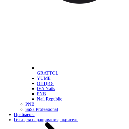
GRATTOL
YUME
ОПЦИЯ
IVA Nails
PNB
Nail Republic
PNB
SaSa Professional
Праймеры
Гели для наращивания, акригель