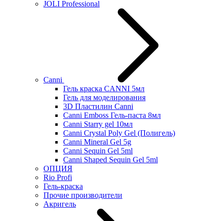
JOLI Professional
Canni
Гель краска CANNI 5мл
Гель для моделирования
3D Пластилин Canni
Canni Emboss Гель-паста 8мл
Canni Starry gel 10мл
Canni Crystal Poly Gel (Полигель)
Canni Mineral Gel 5g
Canni Sequin Gel 5ml
Canni Shaped Sequin Gel 5ml
ОПЦИЯ
Rio Profi
Гель-краска
Прочие производители
Акригель