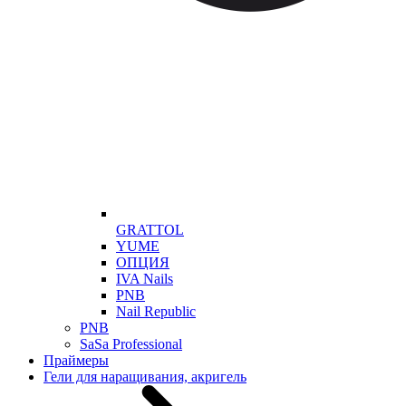
GRATTOL
YUME
ОПЦИЯ
IVA Nails
PNB
Nail Republic
PNB
SaSa Professional
Праймеры
Гели для наращивания, акригель