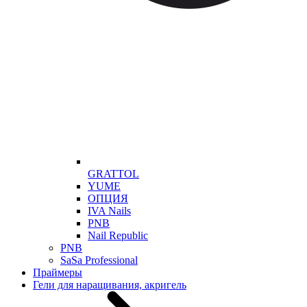
GRATTOL
YUME
ОПЦИЯ
IVA Nails
PNB
Nail Republic
PNB
SaSa Professional
Праймеры
Гели для наращивания, акригель