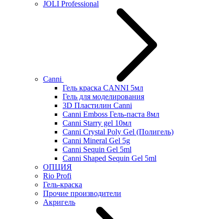
JOLI Professional
Canni
Гель краска CANNI 5мл
Гель для моделирования
3D Пластилин Canni
Canni Emboss Гель-паста 8мл
Canni Starry gel 10мл
Canni Crystal Poly Gel (Полигель)
Canni Mineral Gel 5g
Canni Sequin Gel 5ml
Canni Shaped Sequin Gel 5ml
ОПЦИЯ
Rio Profi
Гель-краска
Прочие производители
Акригель