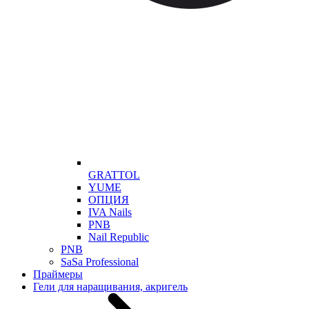
GRATTOL
YUME
ОПЦИЯ
IVA Nails
PNB
Nail Republic
PNB
SaSa Professional
Праймеры
Гели для наращивания, акригель