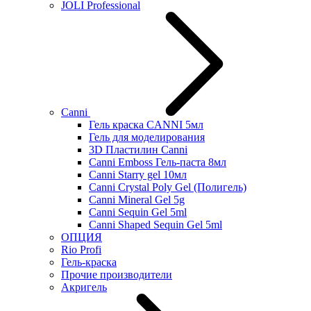
JOLI Professional
Canni
Гель краска CANNI 5мл
Гель для моделирования
3D Пластилин Canni
Canni Emboss Гель-паста 8мл
Canni Starry gel 10мл
Canni Crystal Poly Gel (Полигель)
Canni Mineral Gel 5g
Canni Sequin Gel 5ml
Canni Shaped Sequin Gel 5ml
ОПЦИЯ
Rio Profi
Гель-краска
Прочие производители
Акригель